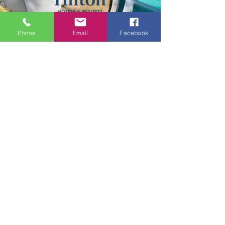
Phone
Email
Facebook
​(주) 바스코마케팅 대표이사 : 박민제 서울시 강남구 테헤란로
216, 5층 A4호(역삼동, 신웅타워)
전화
070.7604.1988
팩스
02.6280.4275
이메일
min.park@vascomarketing.com
​사업자등록번호 :
101-86-48499
관광사업자등록번호 : 제
2015-23호
개인정보처리방침