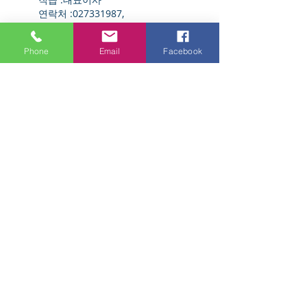
연락처 :027331987,
mice@vascomarketing.com, 0262804275
※ 개인정보 보호 담당부서로 연결됩니
Phone
Email
Facebook
다.
▶ 개인정보 보호 담당부서
부서명 :마케팅
담당자 :이승연
연락처 :027331987,
mice@vascomarketing.com, 0262804275
② 정보주체께서는 (주) 바스코마케팅
(‘http://www.vascomarketing.com’이하 ‘바
스코마케팅) 의 서비스(또는 사업)을 이용하시
면서 발생한 모든 개인
정보 보호 관련 문의, 불만처리, 피해구
제 등에 관한 사항을 개인정보 보호책임자 및
담당부서로 문의하실 수 있습니다. (주) 바스
코마케팅
(‘http://www.vascomarketing.com’이
하 ‘바스코마케팅) 은(는) 정보주체의 문의에
대해 지체 없이 답변 및 처리해드릴 것입니다.
11. 개인정보 처리방침 변경